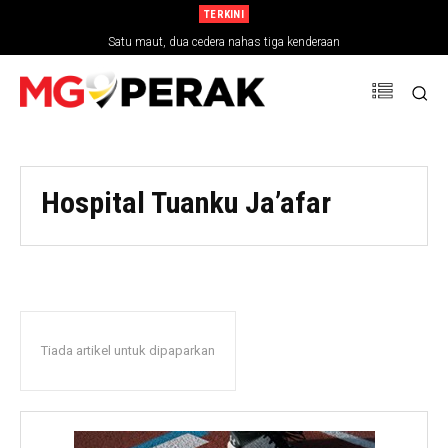
TERKINI
Satu maut, dua cedera nahas tiga kenderaan
Hospital Tuanku Ja’afar
Tiada artikel untuk dipaparkan