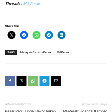
Threads :
MG Perak
Share this:
TAGS
MalaysiaGazettePerak
MGPerak
Artikel sebelumnya
Artikel seterusnya
Pasar Pagi Sungai Bayor bukan
MGPerak: Hospital Kampar