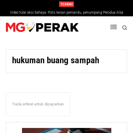
TERKINI
Video tular aksi bahaya: Polis kesan pemandu, penumpang Perodua Alza
hukuman buang sampah
Tiada artikel untuk dipaparkan