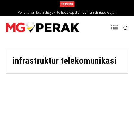
TERKINI
Polis tahan lelaki disyaki terlibat kejadian samun di Batu Gajah
infrastruktur telekomunikasi