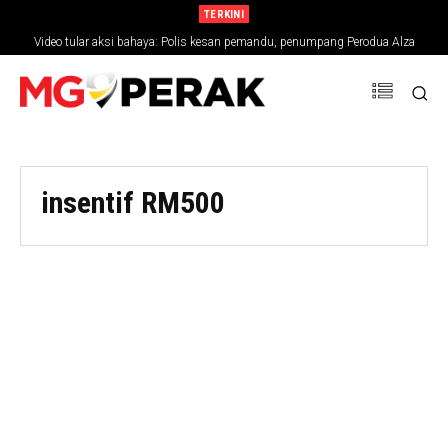
TERKINI
Video tular aksi bahaya: Polis kesan pemandu, penumpang Perodua Alza
insentif RM500