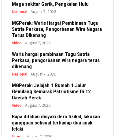
Mega sekitar Gerik, Pengkalan Hulu
Nasional
August 7, 2026
MGPerak: Waris Hargai Pembinaan Tugu
Satria Perkasa, Pengorbanan Wira Negara
Terus Dikenang
Video
August 7, 2026
Waris hargai pembinaan Tugu Satria
Perkasa, pengorbanan wira negara terus
dikenang
Nasional
August 7, 2026
MGPerak: Jelajah 1 Rumah 1 Jalur
Gemilang Semarak Patriotisme Di 12
Daerah Perak
Video
August 7, 2026
Bapa ditahan disyaki dera fizikal, lakukan
gangguan seksual terhadap dua anak
lelaki
Utama
August 7, 2026