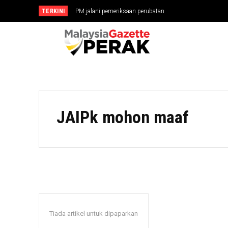
TERKINI
PM jalani pemeriksaan perubatan
JAIPk mohon maaf
Tiada artikel untuk dipaparkan