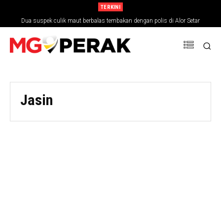
TERKINI
Dua suspek culik maut berbalas tembakan dengan polis di Alor Setar
Jasin