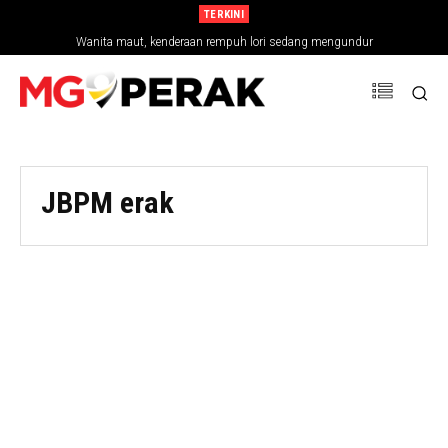
TERKINI
Wanita maut, kenderaan rempuh lori sedang mengundur
JBPM erak