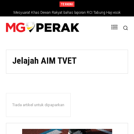
TERKINI
Mesyuarat Khas Dewan Rakyat bahas laporan RCI Tabung Haji esok
Jelajah AIM TVET
Tiada artikel untuk dipaparkan