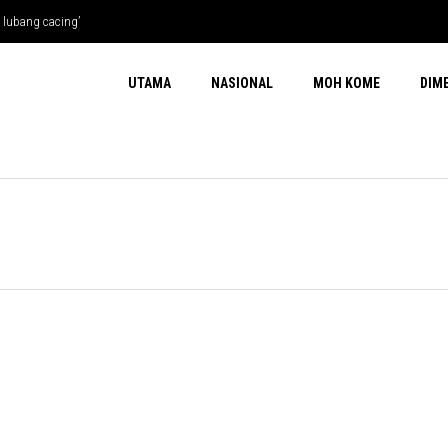
 lubang cacing’
UTAMA
NASIONAL
MOH KOME
DIM