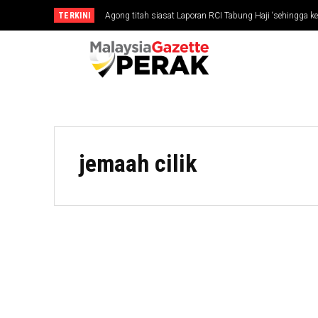
TERKINI
Agong titah siasat Laporan RCI Tabung Haji ‘sehingga ke
jemaah cilik