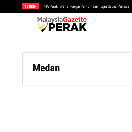
TERKINI
MGPerak: Waris Hargai Pembinaan Tugu Satria Perkasa,
Dikenang
Medan