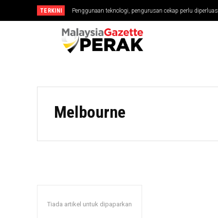
TERKINI
Penggunaan teknologi, pengurusan cekap perlu diperluas
Melbourne
Tiada artikel untuk dipaparkan