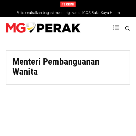
TERKINI
Polis neutralkan bagasi mencurigakan di ICQS Bukit Kayu Hitam
Menteri Pembanguanan
Wanita