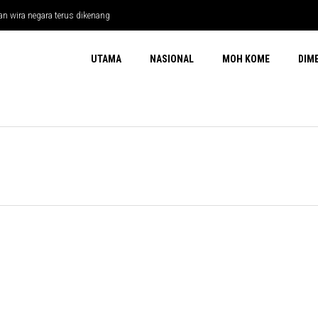
n wira negara terus dikenang
UTAMA
NASIONAL
MOH KOME
DIM