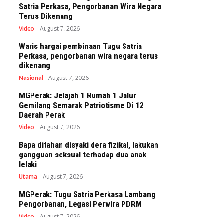
Satria Perkasa, Pengorbanan Wira Negara
Terus Dikenang
Video
August 7, 2026
Waris hargai pembinaan Tugu Satria
Perkasa, pengorbanan wira negara terus
dikenang
Nasional
August 7, 2026
MGPerak: Jelajah 1 Rumah 1 Jalur
Gemilang Semarak Patriotisme Di 12
Daerah Perak
Video
August 7, 2026
Bapa ditahan disyaki dera fizikal, lakukan
gangguan seksual terhadap dua anak
lelaki
Utama
August 7, 2026
MGPerak: Tugu Satria Perkasa Lambang
Pengorbanan, Legasi Perwira PDRM
Video
August 7, 2026