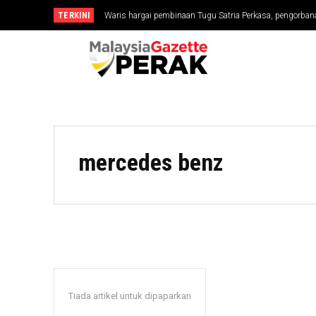
TERKINI
Waris hargai pembinaan Tugu Satria Perkasa, pengorbana
mercedes benz
Tiada artikel untuk dipaparkan