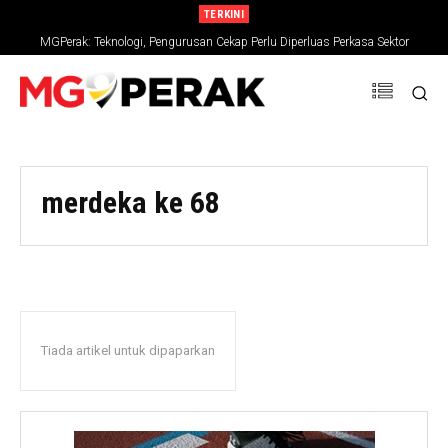
TERKINI
MGPerak: Teknologi, Pengurusan Cekap Perlu Diperluas Perkasa Sektor
Pertanian
merdeka ke 68
Tiada artikel untuk dipaparkan