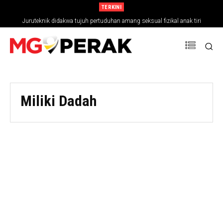
TERKINI
Juruteknik didakwa tujuh pertuduhan amang seksual fizikal anak tiri
Miliki Dadah