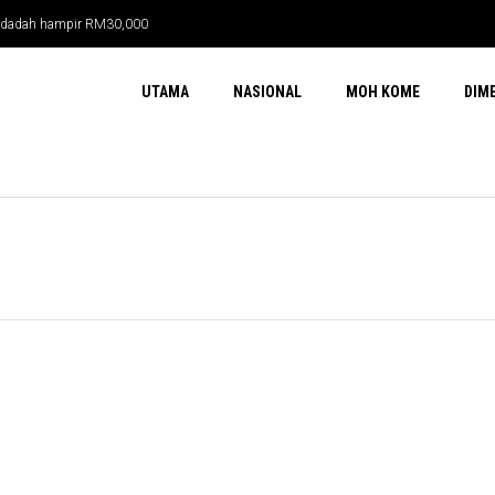
ma dadah hampir RM30,000
UTAMA
NASIONAL
MOH KOME
DIM