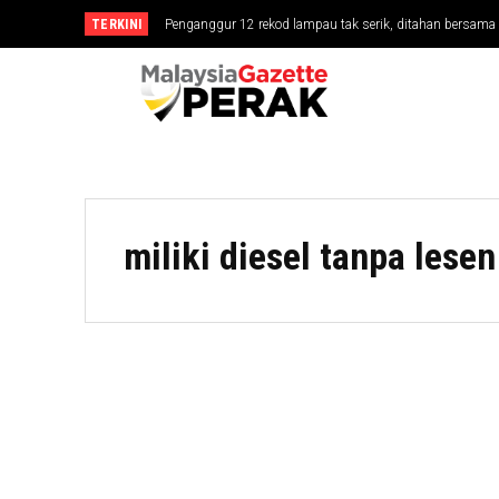
TERKINI
Penganggur 12 rekod lampau tak serik, ditahan bersa
miliki diesel tanpa lesen