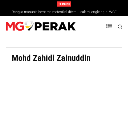
TERKINI
Rangka manusia bersama motosikal ditemui dalam longkang di WCE
Mohd Zahidi Zainuddin