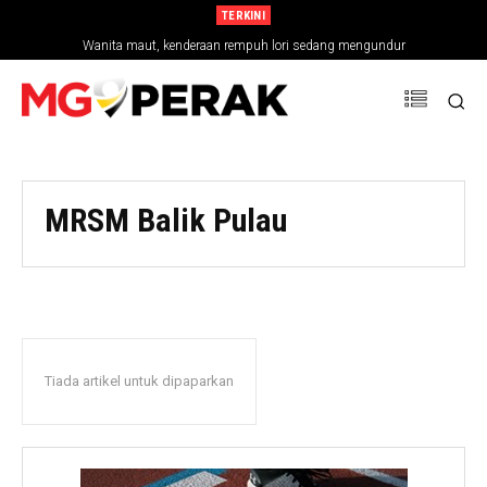
TERKINI
Wanita maut, kenderaan rempuh lori sedang mengundur
MRSM Balik Pulau
Tiada artikel untuk dipaparkan