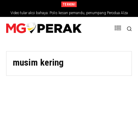
TERKINI
Video tular aksi bahaya: Polis kesan pemandu, penumpang Perodua Alza
musim kering