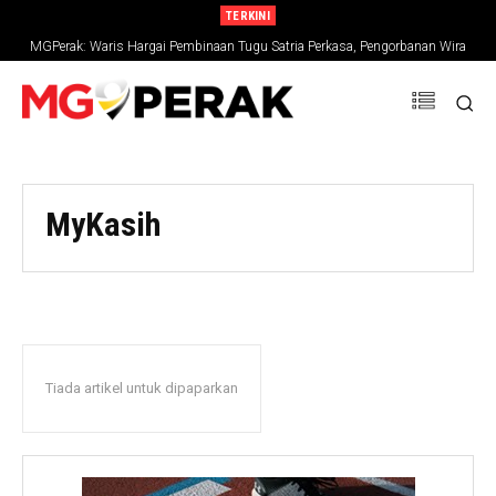
TERKINI
MGPerak: Waris Hargai Pembinaan Tugu Satria Perkasa, Pengorbanan Wira
Negara Terus Dikenang
MyKasih
Tiada artikel untuk dipaparkan