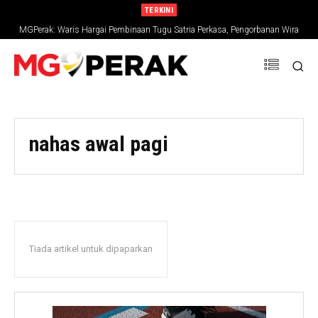
TERKINI
MGPerak: Waris Hargai Pembinaan Tugu Satria Perkasa, Pengorbanan Wira
Negara Terus Dikenang
nahas awal pagi
Tiada artikel untuk dipaparkan