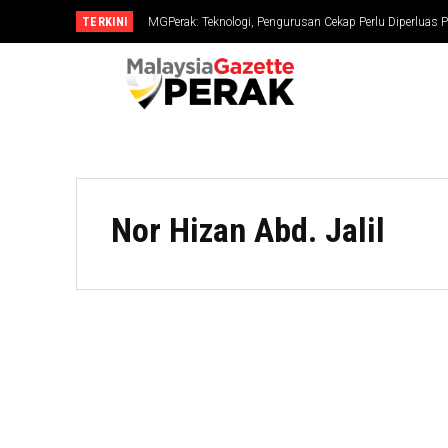
TERKINI
MGPerak: Teknologi, Pengurusan Cekap Perlu Diperluas P
Nor Hizan Abd. Jalil