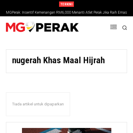
TERKINI
MGPerak: Insentif Kemenangan RM6,000 Menanti Atlet Perak Jika Raih Emas
SUKMA 2026
nugerah Khas Maal Hijrah
Tiada artikel untuk dipaparkan