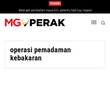
TERKINI
Belia ejen perubahan masa kini, penentu hala tuju negara
operasi pemadaman
kebakaran