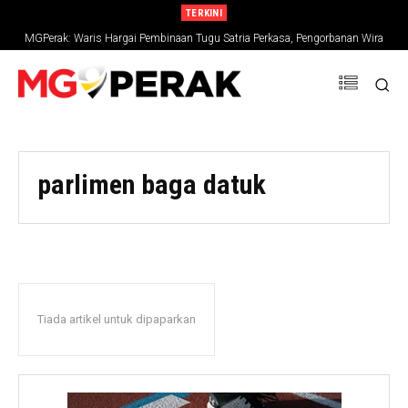
TERKINI
MGPerak: Waris Hargai Pembinaan Tugu Satria Perkasa, Pengorbanan Wira
Negara Terus Dikenang
parlimen baga datuk
Tiada artikel untuk dipaparkan