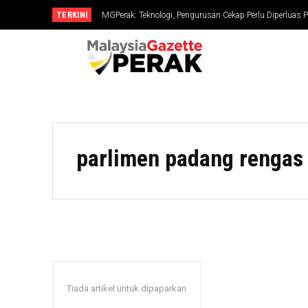
TERKINI
MGPerak: Teknologi, Pengurusan Cekap Perlu Diperluas P
parlimen padang rengas
Tiada artikel untuk dipaparkan