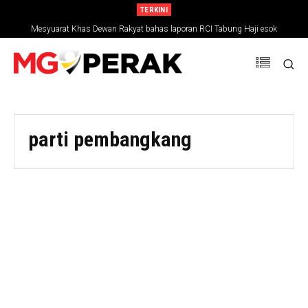
TERKINI
Mesyuarat Khas Dewan Rakyat bahas laporan RCI Tabung Haji esok
parti pembangkang