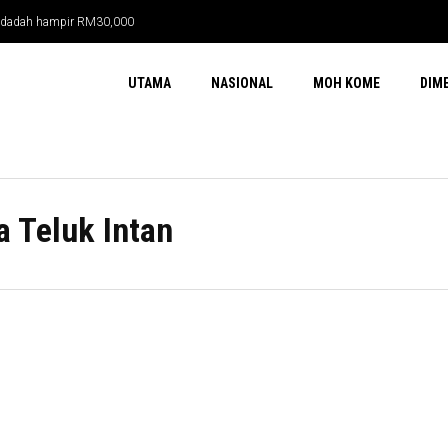
ma dadah hampir RM30,000
UTAMA
NASIONAL
MOH KOME
DIM
 Teluk Intan