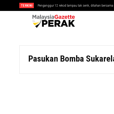
TERKINI
Penganggur 12 rekod lampau tak serik, ditahan bersa
Pasukan Bomba Sukarela