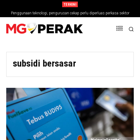
TERKINI
Penggunaan teknologi, pengurusan cekap perlu diperluas perkasa sektor
pertanian
subsidi bersasar