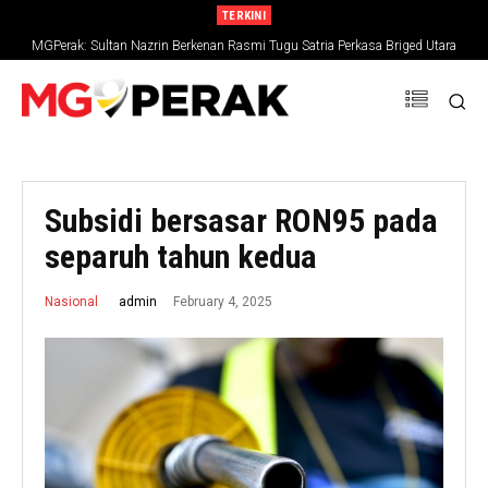
TERKINI
MGPerak: Sultan Nazrin Berkenan Rasmi Tugu Satria Perkasa Briged Utara
PGA
Subsidi bersasar RON95 pada
separuh tahun kedua
February 4, 2025
admin
Nasional