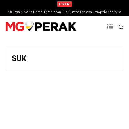
TERKINI
MGPerak: Waris Hargai Pembinaan Tugu Satria Perkasa, Pengorbanan Wira
Negara Terus Dikenang
SUK