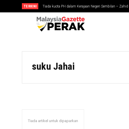
TERKINI
Tiada kuota PH dalam Kerajaan Negeri Sembilan – Zahid
suku Jahai
Tiada artikel untuk dipaparkan