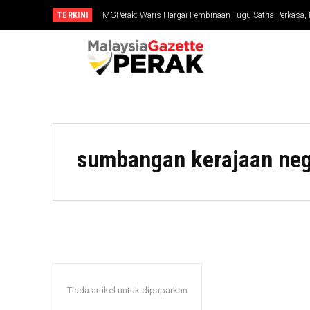
TERKINI
MGPerak: Waris Hargai Pembinaan Tugu Satria Perkasa,
Dikenang
sumbangan kerajaan neg
Tiada artikel untuk dipaparkan