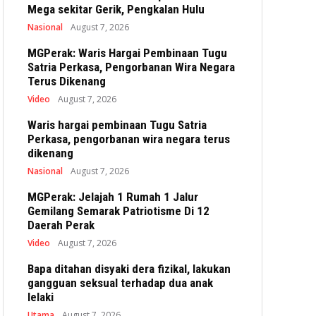
Mega sekitar Gerik, Pengkalan Hulu
Nasional
August 7, 2026
MGPerak: Waris Hargai Pembinaan Tugu
Satria Perkasa, Pengorbanan Wira Negara
Terus Dikenang
Video
August 7, 2026
Waris hargai pembinaan Tugu Satria
Perkasa, pengorbanan wira negara terus
dikenang
Nasional
August 7, 2026
MGPerak: Jelajah 1 Rumah 1 Jalur
Gemilang Semarak Patriotisme Di 12
Daerah Perak
Video
August 7, 2026
Bapa ditahan disyaki dera fizikal, lakukan
gangguan seksual terhadap dua anak
lelaki
Utama
August 7, 2026