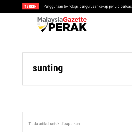
TERKINI
Penggunaan teknologi, pengurusan cekap perlu diperluas 
MGPerak: Teknologi, Pengurusan Cekap Perlu Diperlua
sunting
Tiada artikel untuk dipaparkan