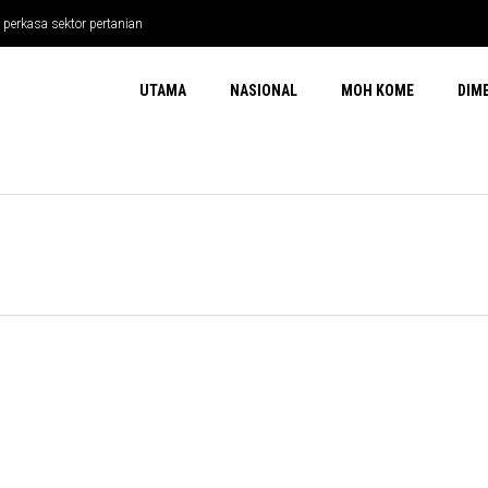
perkasa sektor pertanian
s Perkasa Sektor Pertanian
UTAMA
NASIONAL
MOH KOME
DIM