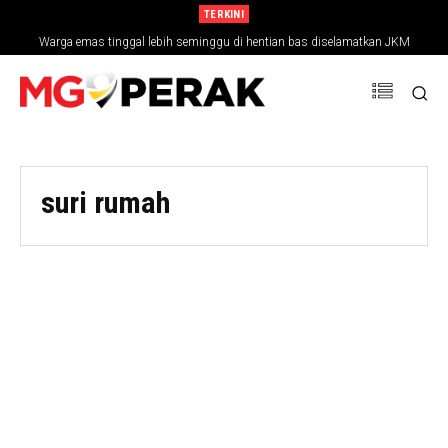
TERKINI
Warga emas tinggal lebih seminggu di hentian bas diselamatkan JKM
suri rumah