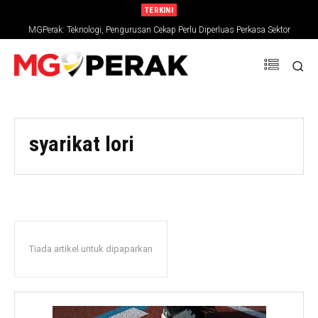
TERKINI
MGPerak: Teknologi, Pengurusan Cekap Perlu Diperluas Perkasa Sektor
Pertanian
syarikat lori
Tiada artikel untuk dipaparkan