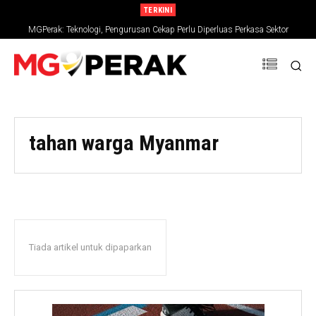
TERKINI
MGPerak: Teknologi, Pengurusan Cekap Perlu Diperluas Perkasa Sektor
Pertanian
tahan warga Myanmar
Tiada artikel untuk dipaparkan