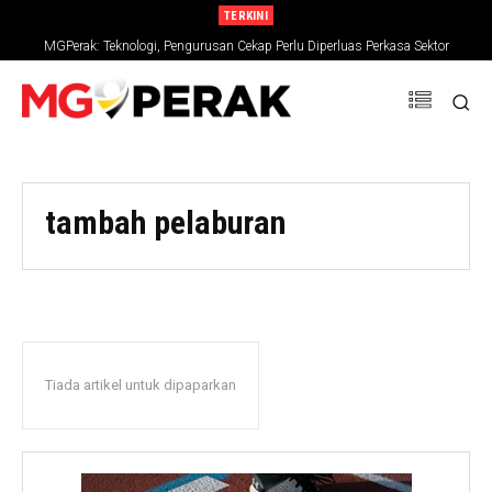
TERKINI
MGPerak: Teknologi, Pengurusan Cekap Perlu Diperluas Perkasa Sektor
Pertanian
tambah pelaburan
Tiada artikel untuk dipaparkan