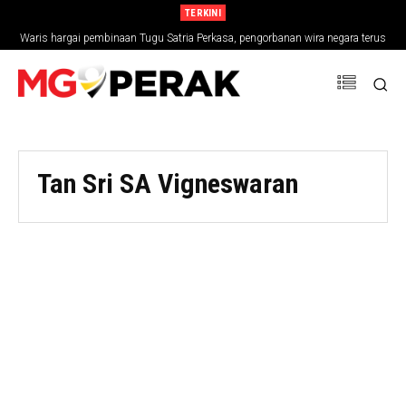
TERKINI
Waris hargai pembinaan Tugu Satria Perkasa, pengorbanan wira negara terus
dikenang
Tan Sri SA Vigneswaran