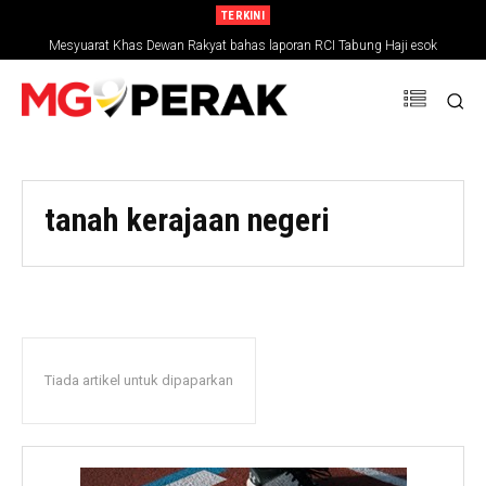
TERKINI
Mesyuarat Khas Dewan Rakyat bahas laporan RCI Tabung Haji esok
tanah kerajaan negeri
Tiada artikel untuk dipaparkan