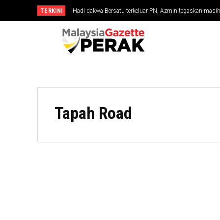
TERKINI
Hadi dakwa Bersatu terkeluar PN, Azmin tegaskan masi
Tapah Road