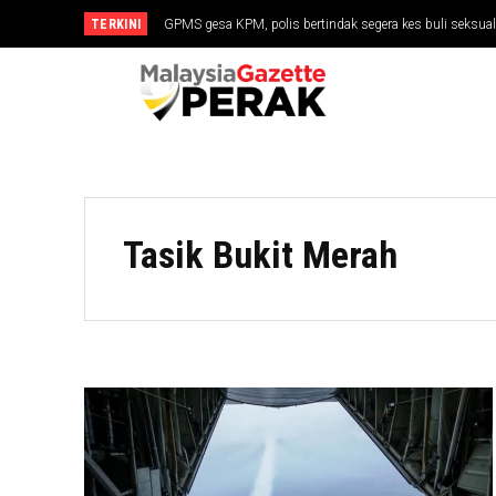
TERKINI
GPMS gesa KPM, polis bertindak segera kes buli seksua
Tasik Bukit Merah