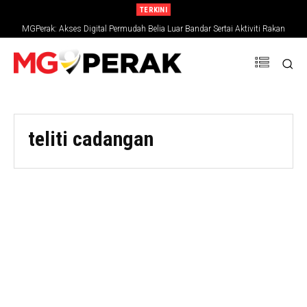
TERKINI
MGPerak: Akses Digital Permudah Belia Luar Bandar Sertai Aktiviti Rakan
Muda
teliti cadangan