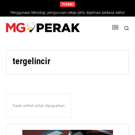
TERKINI
Penggunaan teknologi, pengurusan cekap perlu diperluas perkasa sektor
pertanian
tergelincir
Tiada artikel untuk dipaparkan