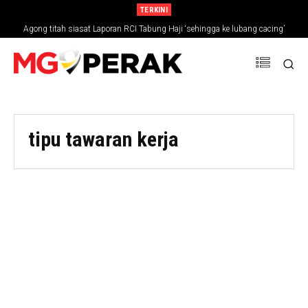
TERKINI
Agong titah siasat Laporan RCI Tabung Haji ‘sehingga ke lubang cacing’
tipu tawaran kerja