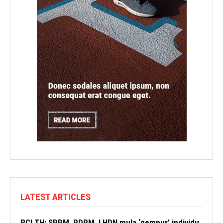
LATEST ARTICLES
RCI TH: SPRM, PDRM, LHDN mula ‘gempur’ individu