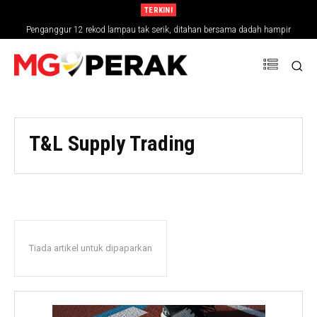
TERKINI
Penganggur 12 rekod lampau tak serik, ditahan bersama dadah hampir
RM30,000
T&L Supply Trading
Tiada artikel untuk dipaparkan