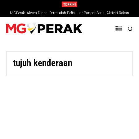
TERKINI
MGPerak: Akses Digital Permudah Belia Luar Bandar Sertai Aktiviti Rakan
Muda
tujuh kenderaan