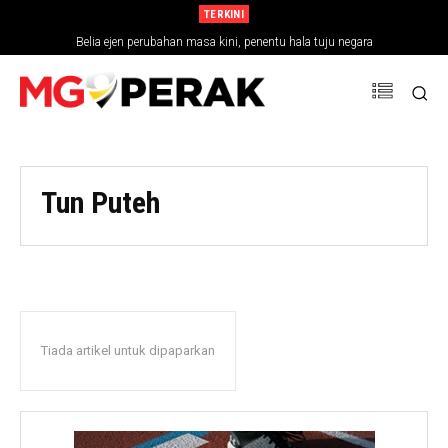
TERKINI
Belia ejen perubahan masa kini, penentu hala tuju negara
Tun Puteh
Tiada artikel untuk dipaparkan